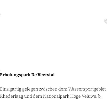
a
m
p
i
n
g
p
Restaurant
l
a
t
z
Erholungspark De Veerstal
D
e
E
Einzigartig gelegen zwischen dem Wassersportgebiet
B
r
Rhederlaag und dem Nationalpark Hoge Veluwe, b...
o
h