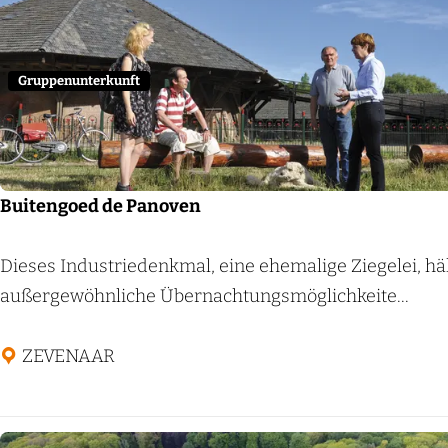
s
D
e
Gruppenunterkunft
H
o
o
g
Buitengoed de Panoven
e
V
B
Dieses Industriedenkmal, eine ehemalige Ziegelei, hä
e
u
außergewöhnliche Übernachtungsmöglichkeite...
l
i
u
t
ZEVENAAR
w
e
e
n
g