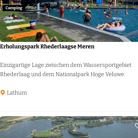
z
Camping
i
c
h
t
Erholungspark Rhederlaagse Meren
E
Einzigartige Lage zwischen dem Wassersportgebiet
r
Rhederlaag und dem Nationalpark Hoge Veluwe.
h
o
Lathum
l
u
n
g