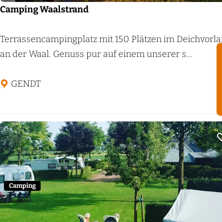
Camping Waalstrand
C
Terrassencampingplatz mit 150 Plätzen im Deichvorl
a
an der Waal. Genuss pur auf einem unserer s...
m
p
GENDT
i
n
g
W
a
a
l
Camping
s
t