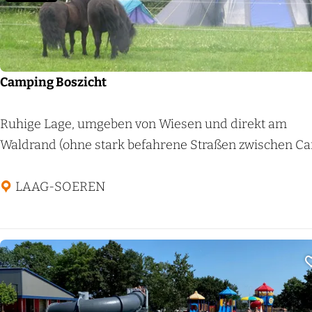
z
d
e
W
Camping Boszicht
a
a
C
Ruhige Lage, umgeben von Wiesen und direkt am
y
a
Waldrand (ohne stark befahrene Straßen zwischen Ca
m
p
LAAG-SOEREN
i
n
g
B
o
s