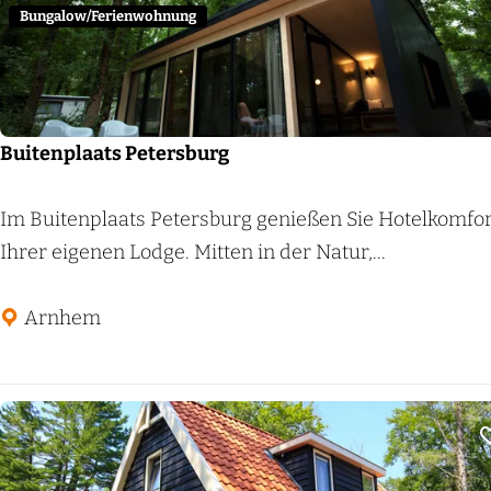
t
Bungalow/Ferienwohnung
s
B
e
e
Buitenplaats Petersburg
k
h
B
Im Buitenplaats Petersburg genießen Sie Hotelkomfor
u
u
Ihrer eigenen Lodge. Mitten in der Natur,...
i
i
z
t
Arnhem
e
e
n
n
p
l
a