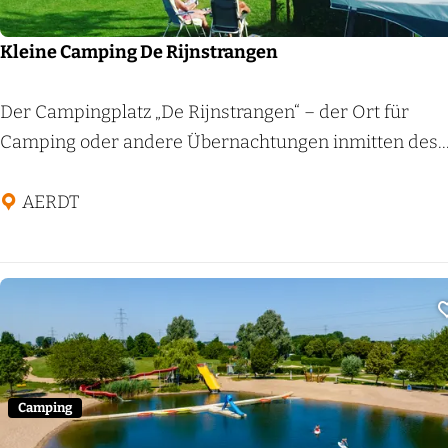
r
a
Kleine Camping De Rijnstrangen
n
d
K
Der Campingplatz „De Rijnstrangen“ – der Ort für
l
Camping oder andere Übernachtungen inmitten des..
e
i
AERDT
n
e
C
a
m
p
i
Camping
n