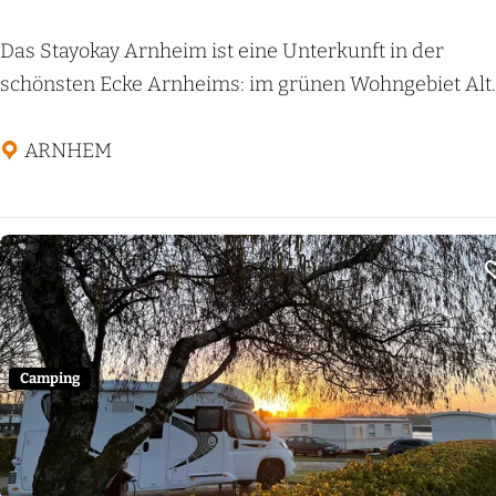
s
s
S
Das Stayokay Arnheim ist eine Unterkunft in der
A
t
schönsten Ecke Arnheims: im grünen Wohngebiet Alt..
r
a
n
y
ARNHEM
h
o
e
k
m
a
y
A
r
n
Camping
h
e
m