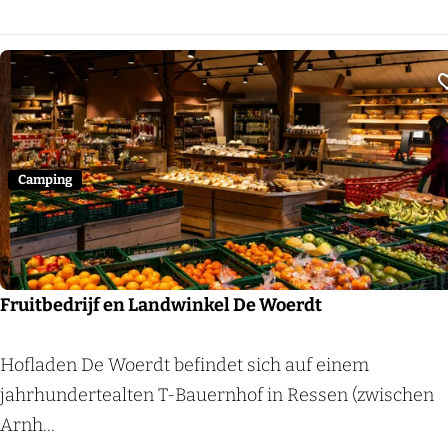
i
n
g
D
e
A
e
Camping
r
d
t
s
Fruitbedrijf en Landwinkel De Woerdt
e
W
F
Hofladen De Woerdt befindet sich auf einem
a
r
jahrhundertealten T-Bauernhof in Ressen (zwischen
c
u
Arnh...