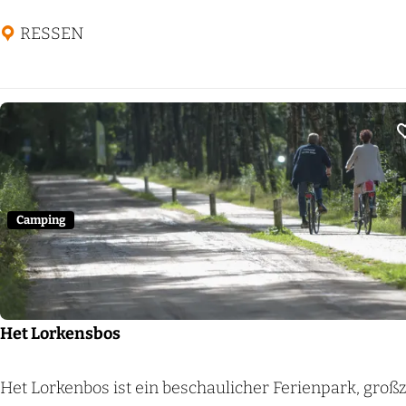
h
i
t
t
RESSEN
b
e
d
r
i
j
f
Camping
e
n
L
a
Het Lorkensbos
n
d
H
Het Lorkenbos ist ein beschaulicher Ferienpark, groß