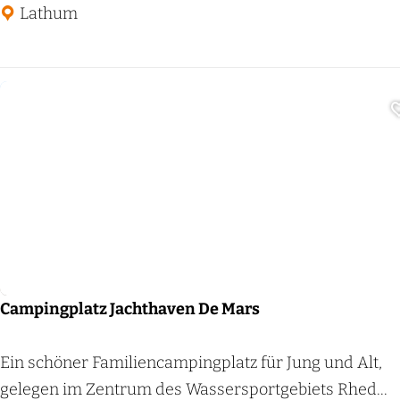
e
o
Lathum
r
l
s
u
b
n
e
g
r
s
g
p
a
Camping
r
k
D
e
Campingplatz Jachthaven De Mars
V
e
C
Ein schöner Familiencampingplatz für Jung und Alt,
e
a
gelegen im Zentrum des Wassersportgebiets Rhed...