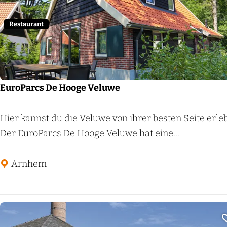
a
t
Restaurant
s
P
e
t
EuroParcs De Hooge Veluwe
e
r
E
Hier kannst du die Veluwe von ihrer besten Seite erle
s
u
Der EuroParcs De Hooge Veluwe hat eine...
b
r
u
o
Arnhem
r
P
g
a
r
c