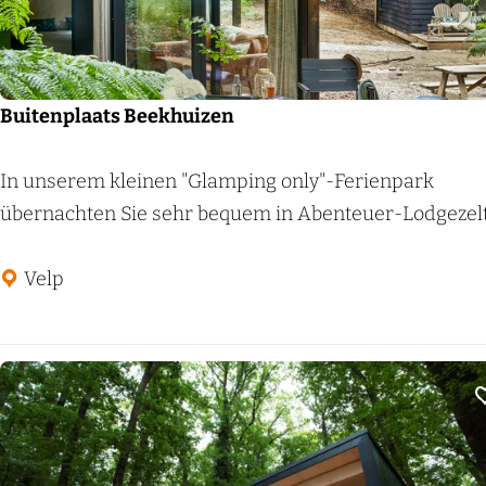
p
D
e
J
Buitenplaats Beekhuizen
u
t
B
In unserem kleinen "Glamping only"-Ferienpark
b
u
übernachten Sie sehr bequem in Abenteuer-Lodgezelte
e
i
r
t
Velp
g
e
n
p
l
a
a