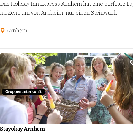
H
Das Holiday Inn Express Arnhem hat eine perfekte L
o
im Zentrum von Arnheim: nur einen Steinwurf...
l
i
Arnhem
d
a
y
I
n
n
E
Gruppenunterkunft
x
p
r
e
Stayokay Arnhem