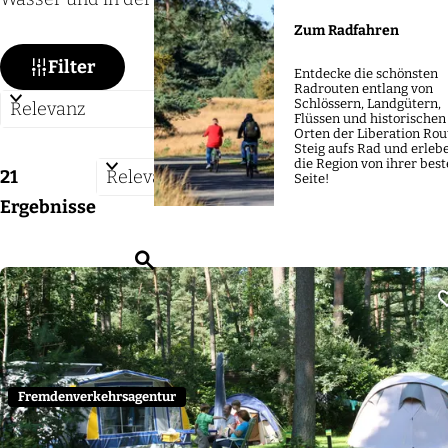
m
e
Zum Radfahren
W
S
p
Filter
Entdecke die schönsten
a
o
a
Radrouten entlang von
Schlössern, Landgütern,
s
r
g
Flüssen und historischen
Orten der Liberation Rou
m
t
e
Steig aufs Rad und erleb
die Region von ihrer bes
S
ö
21
i
Seite!
o
c
Ergebnisse
e
r
h
r
S
t
t
e
u
i
e
n
c
e
s
n
h
r
t
a
e
e
d
c
Fremdenverkehrsagentur
n
n
u
h
n
u