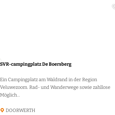
g
L
i
n
d
Camping
e
n
h
o
SVR-campingplatz De Boersberg
f
S
Ein Campingplatz am Waldrand in der Region
V
Veluwezoom. Rad- und Wanderwege sowie zahllose
R
Möglich...
-
c
DOORWERTH