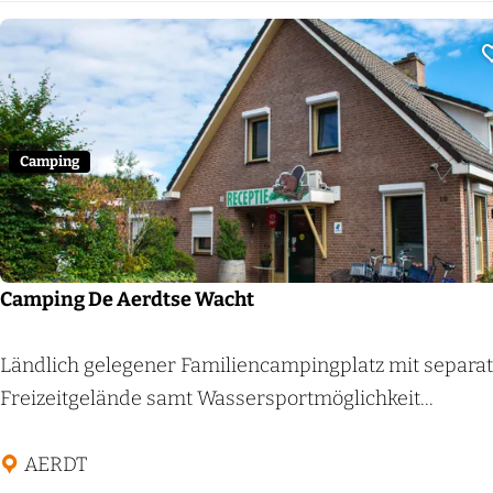
n
g
W
a
r
n
Camping
s
b
o
r
Camping De Aerdtse Wacht
n
C
Ländlich gelegener Familiencampingplatz mit separ
a
Freizeitgelände samt Wassersportmöglichkeit...
m
p
AERDT