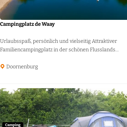
g
D
e
Campingplatz de Waay
R
i
C
Urlaubsspaß, persönlich und vielseitig Attraktiver
j
a
Familiencampingplatz in der schönen Flusslands...
n
m
s
p
Doornenburg
t
i
r
n
a
g
n
p
g
l
e
a
n
t
Camping