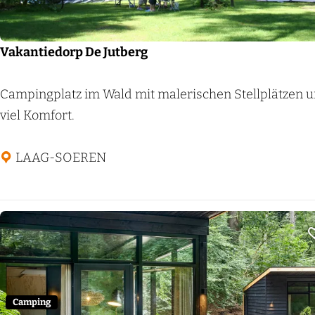
:
a
n
c
t
Vakantiedorp De Jutberg
h
e
:
r
V
Campingplatz im Wald mit malerischen Stellplätzen 
n
a
viel Komfort.
e
k
h
a
LAAG-SOEREN
m
n
e
t
n
i
?
e
d
o
r
Camping