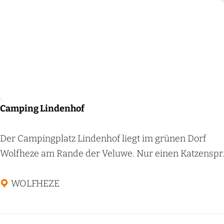
s
p
e
a
M
r
e
k
Camping
r
d
e
e
n
V
e
Camping Lindenhof
e
r
C
Der Campingplatz Lindenhof liegt im grünen Dorf
s
a
Wolfheze am Rande der Veluwe. Nur einen Katzenspr.
t
m
a
p
WOLFHEZE
l
i
n