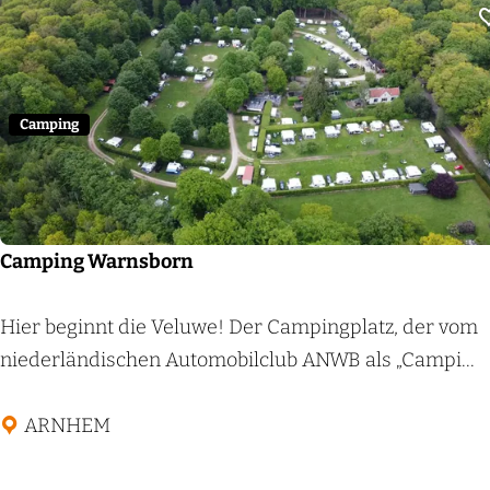
o
e
d
d
Camping
e
P
a
n
Camping Warnsborn
o
v
C
Hier beginnt die Veluwe! Der Campingplatz, der vom
e
a
niederländischen Automobilclub ANWB als „Campi...
n
m
p
ARNHEM
i