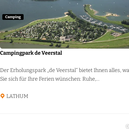
s
p
a
Camping
r
k
R
h
Campingpark de Veerstal
e
d
C
Der Erholungspark „de Veerstal“ bietet Ihnen alles, w
e
a
Sie sich für Ihre Ferien wünschen: Ruhe,...
r
m
l
p
LATHUM
a
i
a
n
g
g