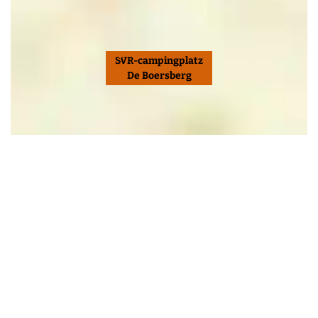
SVR-campingplatz
De Boersberg