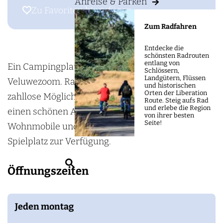
m
Anreise & Parken
S
Zu Favoriten hinzufügen
Zu Favoriten hinzufügen
e
V
Zum Radfahren
p
R
a
Entdecke die
-
schönsten Radrouten
g
entlang von
c
Ein Campingplatz am Waldrand in der Region
Schlössern,
e
Landgütern, Flüssen
a
Veluwezoom. Rad- und Wanderwege sowie
und historischen
Orten der Liberation
m
zahllose Möglichkeiten für Tagesausflüge oder
Route. Steig aufs Rad
und erlebe die Region
p
einen schönen Abend. Für Wohnwagen,
von ihrer besten
Seite!
i
Wohnmobile und Zelte. Den Kindern steht ein
n
Spielplatz zur Verfügung.
g
S
Öffnungszeiten
p
u
l
c
a
Jeden montag
h
t
e