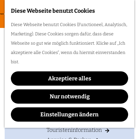
Zum Radfahren
Diese Webseite benutzt Cookies
G
Entdecke die
M
Diese Webseite benutzt Cookies (Functioneel, Analytisch,
schönsten Radrouten
e
SVR-campingplatz De
entlang von
e
Marketing). Diese Cookies sorgen dafür, dass diese
Schlössern,
h
Landgütern, Flüssen
n
Boersberg
Webseite so gut wie möglich funktioniert. Klicke auf „Ich
und historischen
e
Orten der Liberation
ü
akzeptiere alle Cookies“, wenn du hiermit einverstanden
Route. Steig aufs Rad
n
und erlebe die Region
bist.
von ihrer besten
S
Seite!
Kontakt
i
Akzeptiere alles
e
SVR-camping De Boersberg
Ihren Besuch planen
z
Nur notwendig
Boersberg 1
u
6865 NG
DOORWERTH
Unterkünften
r
Einstellungen ändern
b
Route planen
Zugänglichkeit
H
i
o
Touristeninformation
s