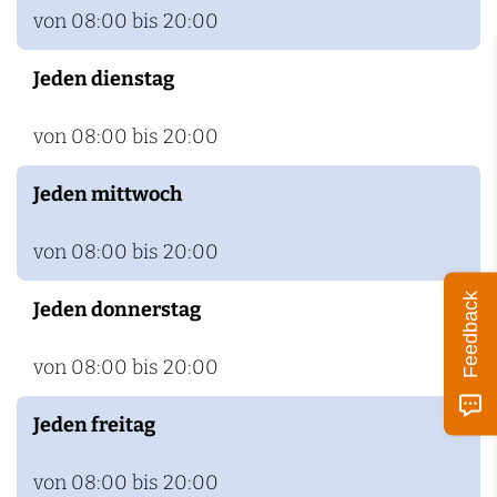
z
von 08:00 bis 20:00
n
D
Jeden dienstag
e
B
von 08:00 bis 20:00
o
e
Jeden mittwoch
r
s
von 08:00 bis 20:00
b
Feedback
Jeden donnerstag
e
r
von 08:00 bis 20:00
g
Jeden freitag
von 08:00 bis 20:00