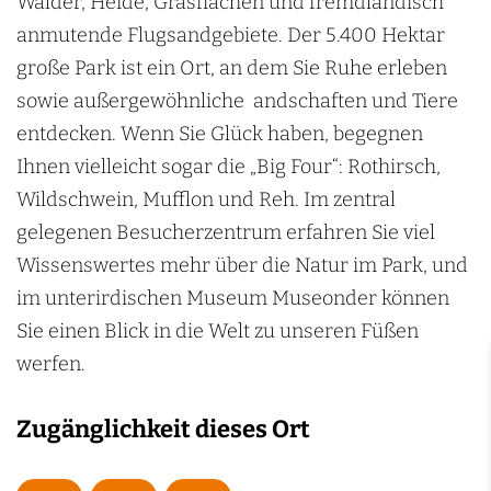
Wälder, Heide, Grasflächen und fremdländisch
a
k
P
k
n
anmutende Flugsandgebiete. Der 5.400 Hektar
r
d
a
d
große Park ist ein Ort, an dem Sie Ruhe erleben
k
e
r
e
sowie außergewöhnliche andschaften und Tiere
d
H
k
H
entdecken. Wenn Sie Glück haben, begegnen
e
o
d
o
Ihnen vielleicht sogar die „Big Four“: Rothirsch,
H
g
e
g
Wildschwein, Mufflon und Reh. Im zentral
o
e
H
e
gelegenen Besucherzentrum erfahren Sie viel
g
V
o
V
Wissenswertes mehr über die Natur im Park, und
e
e
g
e
im unterirdischen Museum Museonder können
V
l
e
l
Sie einen Blick in die Welt zu unseren Füßen
e
u
V
u
werfen.
l
w
e
w
u
e
l
e
Zugänglichkeit dieses Ort
w
u
e
w