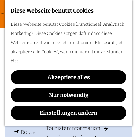
Zum Radfahren
Diese Webseite benutzt Cookies
G
Entdecke die
M
Diese Webseite benutzt Cookies (Functioneel, Analytisch,
schönsten Radrouten
e
Het Nationale Park de
entlang von
e
Marketing). Diese Cookies sorgen dafür, dass diese
Schlössern,
h
Landgütern, Flüssen
n
Hoge Veluwe
Webseite so gut wie möglich funktioniert. Klicke auf „Ich
und historischen
e
Orten der Liberation
ü
akzeptiere alle Cookies“, wenn du hiermit einverstanden
Route. Steig aufs Rad
n
und erlebe die Region
bist.
von ihrer besten
S
Seite!
i
Akzeptiere alles
Kontakt
e
Ihren Besuch planen
z
Nur notwendig
Houtkampweg 9
u
6731 AV
Otterlo
Unterkünften
r
Einstellungen ändern
b
Route planen
Zugänglichkeit
H
i
o
Touristeninformation
b
s
Route