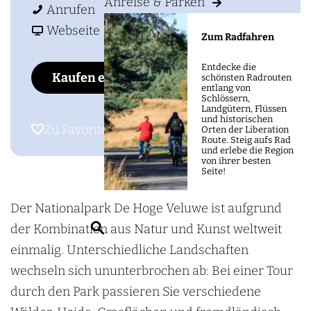
m
Anreise & Parken
i
H
H
Anrufen
e
s
e
a
e
Webseite
Zum Radfahren
p
H
t
b
t
a
Entdecke die
e
N
H
N
Kaufen eintrittskarten
schönsten Radrouten
g
entlang von
t
a
e
a
Schlössern,
e
Landgütern, Flüssen
N
t
t
t
und historischen
Zu Favoriten hinzufügen
Zu Favoriten hinzufügen
Orten der Liberation
a
i
N
i
Route. Steig aufs Rad
und erlebe die Region
t
o
a
o
von ihrer besten
Seite!
i
n
t
n
o
a
i
a
Der Nationalpark De Hoge Veluwe ist aufgrund
n
l
o
l
S
der Kombination aus Natur und Kunst weltweit
a
e
n
e
u
einmalig. Unterschiedliche Landschaften
l
P
a
P
c
wechseln sich ununterbrochen ab: Bei einer Tour
e
a
l
a
h
durch den Park passieren Sie verschiedene
P
r
e
r
e