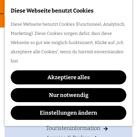
Zum Radfahren
Diese Webseite benutzt Cookies
G
Entdecke die
M
Diese Webseite benutzt Cookies (Functioneel, Analytisch,
schönsten Radrouten
e
Hotel Modez
entlang von
e
Marketing). Diese Cookies sorgen dafür, dass diese
Schlössern,
h
Landgütern, Flüssen
n
Webseite so gut wie möglich funktioniert. Klicke auf „Ich
und historischen
e
Orten der Liberation
ü
akzeptiere alle Cookies“, wenn du hiermit einverstanden
Route. Steig aufs Rad
n
und erlebe die Region
Kontakt
bist.
von ihrer besten
S
Seite!
i
Hotel Modez
Akzeptiere alles
e
Elly Lamakerplantsoen 4
Ihren Besuch planen
z
6822 BZ
ARNHEM
Nur notwendig
u
b
Route planen
Unterkünften
r
i
Einstellungen ändern
Zugänglichkeit
H
b
s
Route
o
Touristeninformation
i
H