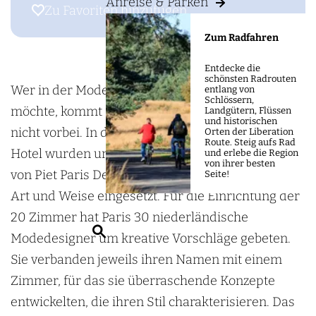
m
Anreise & Parken
s
o
Zu Favoriten hinzufügen
Zu Favoriten hinzufügen
e
H
t
Zum Radfahren
p
o
e
a
t
l
Entdecke die
schönsten Radrouten
g
e
M
Wer in der Modestadt Arnheim übernachten
entlang von
Schlössern,
e
l
o
möchte, kommt am „Mode Design Hotel Modez“
Landgütern, Flüssen
und historischen
M
d
nicht vorbei. In diesem aufsehenerregenden
Orten der Liberation
Route. Steig aufs Rad
o
e
Hotel wurden unter der künstlerischen Leitung
und erlebe die Region
von ihrer besten
d
z
von Piet Paris Design und Mode auf einzigartige
Seite!
e
Art und Weise eingesetzt. Für die Einrichtung der
z
20 Zimmer hat Paris 30 niederländische
S
Modedesigner um kreative Vorschläge gebeten.
u
Sie verbanden jeweils ihren Namen mit einem
c
Zimmer, für das sie überraschende Konzepte
h
entwickelten, die ihren Stil charakterisieren. Das
e