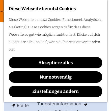
Zum Radfahren
Diese Webseite benutzt Cookies
G
Entdecke die
M
Diese Webseite benutzt Cookies (Functioneel, Analytisch,
schönsten Radrouten
e
Haus Zypendaal
entlang von
e
Marketing). Diese Cookies sorgen dafür, dass diese
Schlössern,
h
Landgütern, Flüssen
n
Webseite so gut wie möglich funktioniert. Klicke auf „Ich
und historischen
e
Orten der Liberation
ü
akzeptiere alle Cookies“, wenn du hiermit einverstanden
Route. Steig aufs Rad
n
und erlebe die Region
bist.
von ihrer besten
S
Seite!
Kontakt
i
Akzeptiere alles
e
Huis Zypendaal
Ihren Besuch planen
z
Zypendaalseweg 44
Nur notwendig
u
6814 CL
Arnhem
Unterkünften
r
b
Route planen
Einstellungen ändern
Zugänglichkeit
H
i
o
Touristeninformation
b
s
Route