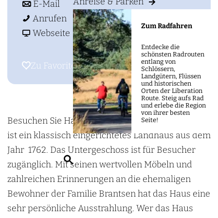
m
Anreise & Parken
i
b
H
E-Mail
e
s
i
H
a
Anrufen
Zum Radfahren
p
H
s
a
a
u
Webseite
a
a
H
u
b
s
Entdecke die
schönsten Radrouten
g
u
a
s
H
Z
entlang von
Zu Favoriten hinzufügen
Zu Favoriten hinzufügen
Schlössern,
e
s
u
Z
a
y
Landgütern, Flüssen
und historischen
Z
s
y
u
p
Orten der Liberation
Route. Steig aufs Rad
y
Z
p
s
e
und erlebe die Region
von ihrer besten
p
y
e
Z
n
Besuchen Sie Haus Zypendaal! Haus Zypendaal
Seite!
e
p
n
y
d
ist ein klassisch eingerichtetes Landhaus aus dem
n
e
d
p
a
Jahr 1762. Das Untergeschoss ist für Besucher
S
d
n
a
e
a
zugänglich. Mit seinen wertvollen Möbeln und
u
a
d
a
n
l
zahlreichen Erinnerungen an die ehemaligen
c
a
a
l
d
Bewohner der Familie Brantsen hat das Haus eine
h
l
a
a
sehr persönliche Ausstrahlung. Wer das Haus
e