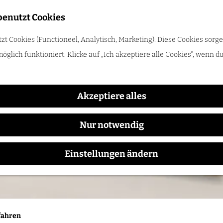
benutzt Cookies
t Cookies (Functioneel, Analytisch, Marketing). Diese Cookies sorge
fahren
öglich funktioniert. Klicke auf „Ich akzeptiere alle Cookies“, wenn d
die schönsten Radrouten entlang von Schlössern, Landgütern, Flüssen und 
 von ihrer besten Seite!
Akzeptiere alles
Nur notwendig
Einstellungen ändern
fahren